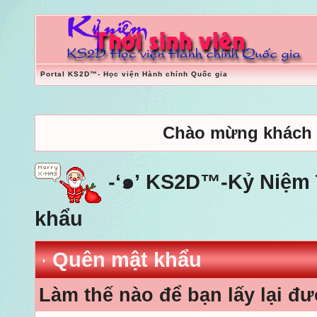
Portal KS2D™- Học viện Hành chính Quốc gia
Chào mừng khách
-‘๑’ KS2D™-Kỷ Niệm T
khẩu
Quên mật khẩu
Làm thế nào để bạn lấy lại đ