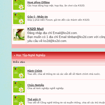
Hoạt động Offline
Các hoạt động họp mặt, họp lớp, ăn chơi của KS2D.
Góp ý - Nhắn tin
Góp ý phát triển Forum, gửi tin đến các thành viên KS2D.
KS2D Mail
Đăng nhập địa chỉ
Email@ks2d.com
.
Bạn muốn có 1 địa chỉ Email tênbạ
n@ks2d.com
với công
yêu cầu về
ks2d@ks2d.com
.
Học Tập-Nghề Nghiệp
Diễn đàn
Hành Chính
Trao đổi, chia sẽ thông tin và các vấn đề về Hành chính nhà nước.
Chức-Nghiệp
Chia sẽ kinh nghiệp nghề nghiệp.
Thế giới @
Trao đổi về Công nghê thông tin và truyền thông, chia sẽ các thủ thuật 