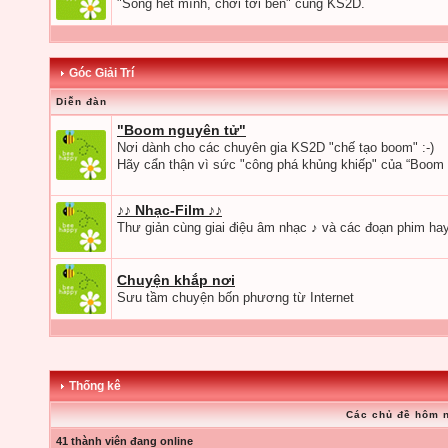
"Sống hết mình, chơi tới bến" cùng KS2D.
Góc Giải Trí
Diễn đàn
"Boom nguyên tử"
Nơi dành cho các chuyên gia KS2D "chế tạo boom" :-)
Hãy cẩn thận vì sức "công phá khủng khiếp" của “Boom 
♪♪ Nhạc-Film ♪♪
Thư giản cùng giai điệu âm nhạc ♪ và các đoạn phim hay
Chuyện khắp nơi
Sưu tầm chuyện bốn phương từ Internet
Thống kê
Các chủ đề hôm 
41 thành viên đang online