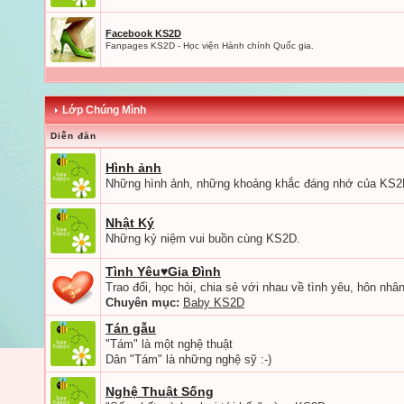
Facebook KS2D
Fanpages KS2D - Học viện Hành chính Quốc gia.
Lớp Chúng Mình
Diễn đàn
Hình ảnh
Những hình ảnh, những khoảng khắc đáng nhớ của KS2
Nhật Ký
Những kỷ niệm vui buồn cùng KS2D.
Tình Yêu♥Gia Đình
Trao đổi, học hỏi, chia sẻ với nhau về tình yêu, hôn nhân,
Chuyên mục:
Baby KS2D
Tán gẫu
"Tám" là một nghệ thuật
Dân "Tám" là những nghệ sỹ :-)
Nghệ Thuật Sống