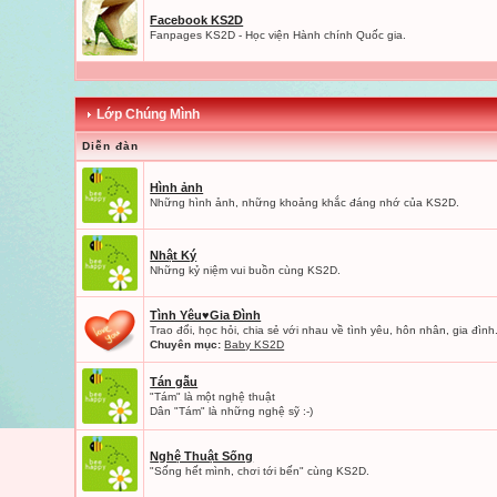
Facebook KS2D
Fanpages KS2D - Học viện Hành chính Quốc gia.
Lớp Chúng Mình
Diễn đàn
Hình ảnh
Những hình ảnh, những khoảng khắc đáng nhớ của KS2D.
Nhật Ký
Những kỷ niệm vui buồn cùng KS2D.
Tình Yêu♥Gia Đình
Trao đổi, học hỏi, chia sẻ với nhau về tình yêu, hôn nhân, gia đình.
Chuyên mục:
Baby KS2D
Tán gẫu
"Tám" là một nghệ thuật
Dân "Tám" là những nghệ sỹ :-)
Nghệ Thuật Sống
"Sống hết mình, chơi tới bến" cùng KS2D.