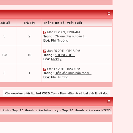
Chủ đề
Trả lời
Thông tin bài viết cuối
Mar 11 2009, 11:04 AM
3
2
Trong:
Chị em phụ nữ cẩn t...
Bởi:
Phi_Trường
Jan 20 2011, 05:13 PM
128
16
Trong:
KHÔNG ĐỀ...
Bởi:
Mickey
Oct 17 2011, 10:30 PM
6
1
Trong:
Diễn đàn mua bán rao v...
Bởi:
Phi_Trường
Xóa cookies thiết lập bởi KS2D.Com
·
Đánh dấu tất cả bài viết là đã đọc
 hành
·
Top 10 thành viên hôm nay
·
Top 10 thành viên của KS2D