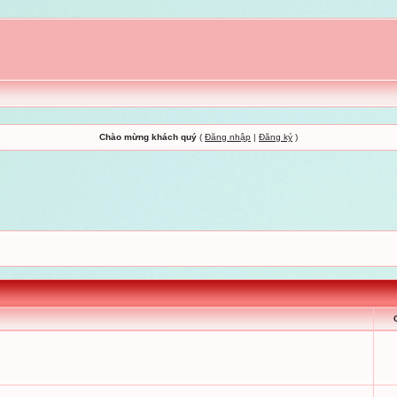
Chào mừng khách quý
(
Đăng nhập
|
Đăng ký
)