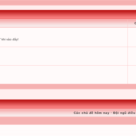
 khi vào đây!
Các chủ đề hôm nay
·
Đội ngũ điều