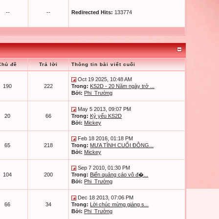
--
--
Redirected Hits:
133774
Chủ đề
Trả lời
Thông tin bài viết cuối
Oct 19 2025, 10:48 AM
190
222
Trong:
KS2D - 20 Năm ngày trở ...
Bởi:
Phi_Trường
May 5 2013, 09:07 PM
20
66
Trong:
Kỷ yếu KS2D
Bởi:
Mickey
Feb 18 2016, 01:18 PM
65
218
Trong:
MƯA TÌNH CUỐI ĐÔNG...
Bởi:
Mickey
Sep 7 2010, 01:30 PM
104
200
Trong:
Biển quảng cáo vô đ�...
Bởi:
Phi_Trường
Dec 18 2013, 07:06 PM
66
34
Trong:
Lời chúc mừng giáng s...
Bởi:
Phi_Trường