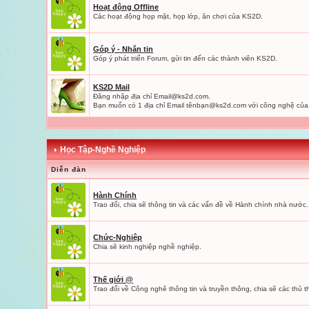
Hoạt động Offline
Các hoạt động họp mặt, họp lớp, ăn chơi của KS2D.
Góp ý - Nhắn tin
Góp ý phát triển Forum, gửi tin đến các thành viên KS2D.
KS2D Mail
Đăng nhập địa chỉ
Email@ks2d.com
.
Bạn muốn có 1 địa chỉ Email tênbạ
n@ks2d.com
với công nghệ của
Học Tập-Nghề Nghiệp
Diễn đàn
Hành Chính
Trao đổi, chia sẽ thông tin và các vấn đề về Hành chính nhà nước.
Chức-Nghiệp
Chia sẽ kinh nghiệp nghề nghiệp.
Thế giới @
Trao đổi về Công nghê thông tin và truyền thông, chia sẽ các thủ th