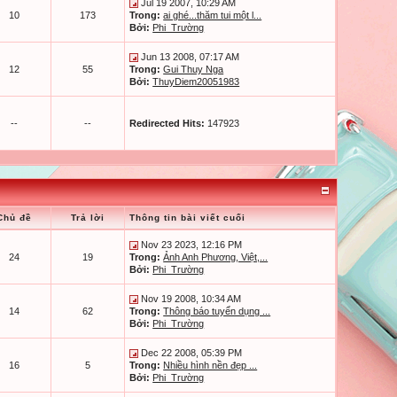
Jul 19 2007, 10:29 AM
10
173
Trong:
ai ghé...thăm tui một l...
Bởi:
Phi_Trường
Jun 13 2008, 07:17 AM
12
55
Trong:
Gui Thuy Nga
Bởi:
ThuyDiem20051983
--
--
Redirected Hits:
147923
Chủ đề
Trả lời
Thông tin bài viết cuối
Nov 23 2023, 12:16 PM
24
19
Trong:
Ảnh Anh Phương, Việt,...
Bởi:
Phi_Trường
Nov 19 2008, 10:34 AM
14
62
Trong:
Thông báo tuyển dụng ...
Bởi:
Phi_Trường
Dec 22 2008, 05:39 PM
16
5
Trong:
Nhiều hình nền đẹp ...
Bởi:
Phi_Trường