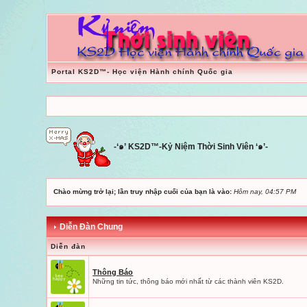
Portal KS2D™- Học viện Hành chính Quốc gia
-‘๑’ KS2D™-Kỷ Niệm Thời Sinh Viên ‘๑’-
Chào mừng trở lại; lần truy nhập cuối của bạn là vào:
Hôm nay, 04:57 PM
Diễn Đàn Chung
Diễn đàn
Thông Báo
Những tin tức, thông báo mới nhất từ các thành viên KS2D.