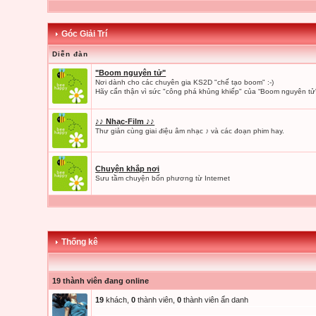
Góc Giải Trí
Diễn đàn
"Boom nguyên tử"
Nơi dành cho các chuyên gia KS2D "chế tạo boom" :-)
Hãy cẩn thận vì sức "công phá khủng khiếp" của “Boom nguyên tử”
♪♪ Nhạc-Film ♪♪
Thư giản cùng giai điệu âm nhạc ♪ và các đoạn phim hay.
Chuyện khắp nơi
Sưu tầm chuyện bốn phương từ Internet
Thống kê
19 thành viên đang online
19
khách,
0
thành viên,
0
thành viên ẩn danh