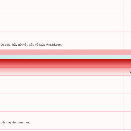
 Google, hãy gửi yêu cầu về
ks2d@ks2d.com
.
uật máy tính-Internet...