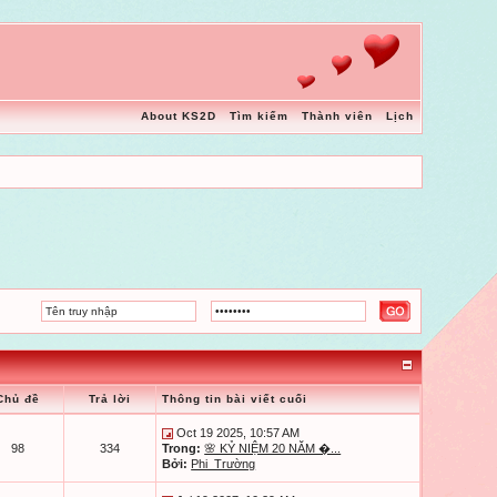
About KS2D
Tìm kiếm
Thành viên
Lịch
Chủ đề
Trả lời
Thông tin bài viết cuối
Oct 19 2025, 10:57 AM
98
334
Trong:
🌸 KỶ NIỆM 20 NĂM �...
Bởi:
Phi_Trường