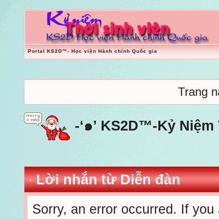
Portal KS2D™- Học viện Hành chính Quốc gia
Trang nà
-‘๑’ KS2D™-Kỷ Niệm T
Lời nhắn từ Diễn đàn
Sorry, an error occurred. If you