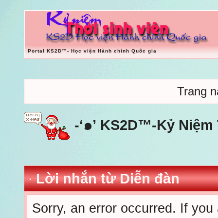
Portal KS2D™- Học viện Hành chính Quốc gia
Trang nà
-‘๑’ KS2D™-Kỷ Niệm T
Lời nhắn từ Diễn đàn
Sorry, an error occurred. If you