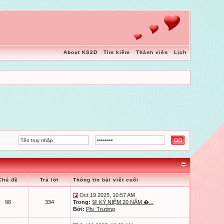
About KS2D
Tìm kiếm
Thành viên
Lịch
Chủ đề
Trả lời
Thông tin bài viết cuối
Oct 19 2025, 10:57 AM
98
334
Trong:
🌸 KỶ NIỆM 20 NĂM �...
Bởi:
Phi_Trường