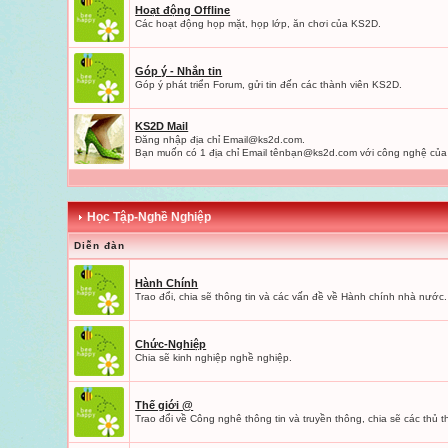
Hoạt động Offline
Các hoạt động họp mặt, họp lớp, ăn chơi của KS2D.
Góp ý - Nhắn tin
Góp ý phát triển Forum, gửi tin đến các thành viên KS2D.
KS2D Mail
Đăng nhập địa chỉ
Email@ks2d.com
.
Bạn muốn có 1 địa chỉ Email tênbạ
n@ks2d.com
với công nghệ của
Học Tập-Nghề Nghiệp
Diễn đàn
Hành Chính
Trao đổi, chia sẽ thông tin và các vấn đề về Hành chính nhà nước.
Chức-Nghiệp
Chia sẽ kinh nghiệp nghề nghiệp.
Thế giới @
Trao đổi về Công nghê thông tin và truyền thông, chia sẽ các thủ th