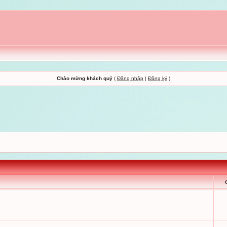
Chào mừng khách quý
(
Đăng nhập
|
Đăng ký
)