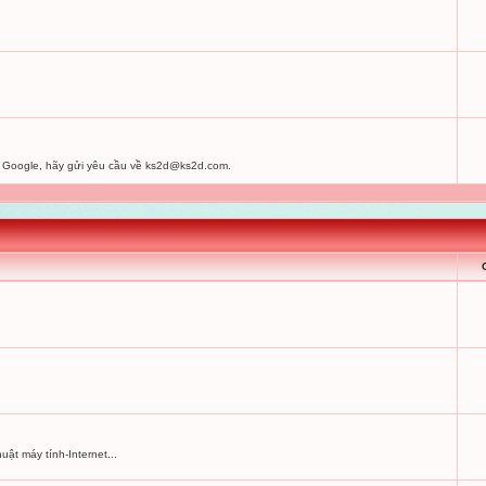
 Google, hãy gửi yêu cầu về
ks2d@ks2d.com
.
uật máy tính-Internet...