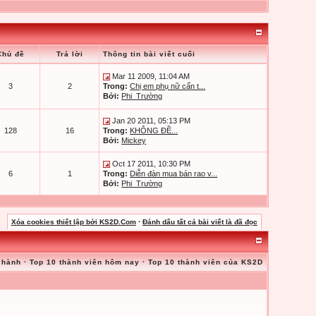
Chủ đề
Trả lời
Thông tin bài viết cuối
Mar 11 2009, 11:04 AM
3
2
Trong:
Chị em phụ nữ cẩn t...
Bởi:
Phi_Trường
Jan 20 2011, 05:13 PM
128
16
Trong:
KHÔNG ĐỀ...
Bởi:
Mickey
Oct 17 2011, 10:30 PM
6
1
Trong:
Diễn đàn mua bán rao v...
Bởi:
Phi_Trường
Xóa cookies thiết lập bởi KS2D.Com
·
Đánh dấu tất cả bài viết là đã đọc
 hành
·
Top 10 thành viên hôm nay
·
Top 10 thành viên của KS2D