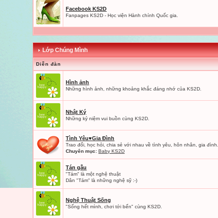
Facebook KS2D
Fanpages KS2D - Học viện Hành chính Quốc gia.
Lớp Chúng Mình
Diễn đàn
Hình ảnh
Những hình ảnh, những khoảng khắc đáng nhớ của KS2D.
Nhật Ký
Những kỷ niệm vui buồn cùng KS2D.
Tình Yêu♥Gia Đình
Trao đổi, học hỏi, chia sẻ với nhau về tình yêu, hôn nhân, gia đình.
Chuyên mục:
Baby KS2D
Tán gẫu
"Tám" là một nghệ thuật
Dân "Tám" là những nghệ sỹ :-)
Nghệ Thuật Sống
"Sống hết mình, chơi tới bến" cùng KS2D.