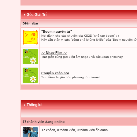
Góc Giải Trí
Diễn đàn
"Boom nguyên tử"
Nơi dành cho các chuyên gia KS2D "chế tạo boom" :-)
Hãy cẩn thận vì sức "công phá khủng khiếp" của “Boom nguyên tử”
♪♪ Nhạc-Film ♪♪
Thư giản cùng giai điệu âm nhạc ♪ và các đoạn phim hay.
Chuyện khắp nơi
Sưu tầm chuyện bốn phương từ Internet
Thống kê
17 thành viên đang online
17
khách,
0
thành viên,
0
thành viên ẩn danh