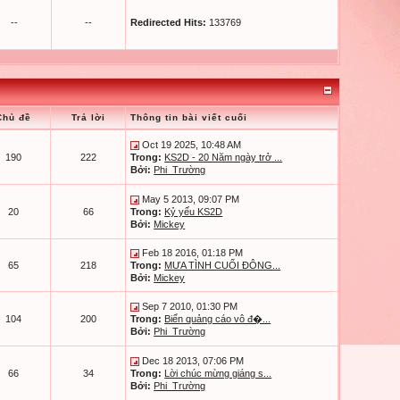
--
--
Redirected Hits:
133769
Chủ đề
Trả lời
Thông tin bài viết cuối
Oct 19 2025, 10:48 AM
190
222
Trong:
KS2D - 20 Năm ngày trở ...
Bởi:
Phi_Trường
May 5 2013, 09:07 PM
20
66
Trong:
Kỷ yếu KS2D
Bởi:
Mickey
Feb 18 2016, 01:18 PM
65
218
Trong:
MƯA TÌNH CUỐI ĐÔNG...
Bởi:
Mickey
Sep 7 2010, 01:30 PM
104
200
Trong:
Biển quảng cáo vô đ�...
Bởi:
Phi_Trường
Dec 18 2013, 07:06 PM
66
34
Trong:
Lời chúc mừng giáng s...
Bởi:
Phi_Trường