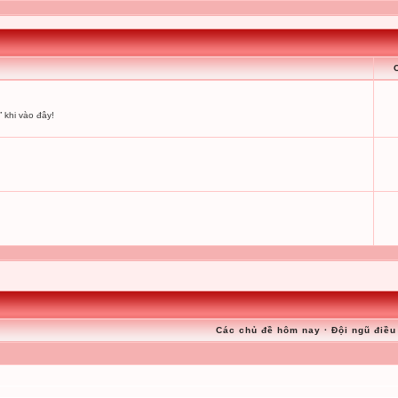
 khi vào đây!
Các chủ đề hôm nay
·
Đội ngũ điều