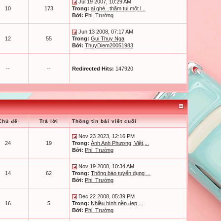
Jul 19 2007, 10:29 AM
10
173
Trong:
ai ghé...thăm tui một l...
Bởi:
Phi_Trường
Jun 13 2008, 07:17 AM
12
55
Trong:
Gui Thuy Nga
Bởi:
ThuyDiem20051983
--
--
Redirected Hits:
147920
Chủ đề
Trả lời
Thông tin bài viết cuối
Nov 23 2023, 12:16 PM
24
19
Trong:
Ảnh Anh Phương, Việt,...
Bởi:
Phi_Trường
Nov 19 2008, 10:34 AM
14
62
Trong:
Thông báo tuyển dụng ...
Bởi:
Phi_Trường
Dec 22 2008, 05:39 PM
16
5
Trong:
Nhiều hình nền đẹp ...
Bởi:
Phi_Trường