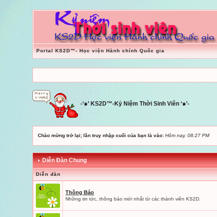
Portal KS2D™- Học viện Hành chính Quốc gia
-‘๑’ KS2D™-Kỷ Niệm Thời Sinh Viên ‘๑’-
Chào mừng trở lại; lần truy nhập cuối của bạn là vào:
Hôm nay, 08:27 PM
Diễn Đàn Chung
Diễn đàn
Thông Báo
Những tin tức, thông báo mới nhất từ các thành viên KS2D.