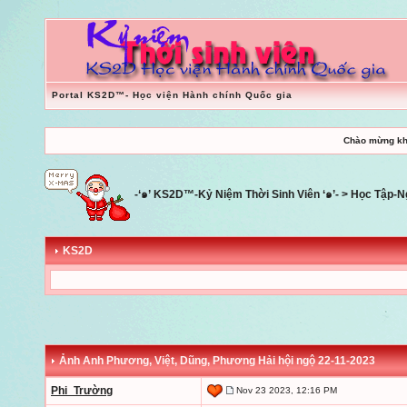
Portal KS2D™- Học viện Hành chính Quốc gia
Chào mừng kh
-‘๑’ KS2D™-Kỷ Niệm Thời Sinh Viên ‘๑’-
>
Học Tập-N
KS2D
Ảnh Anh Phương, Việt, Dũng, Phương Hải hội ngộ 22-11-2023
Phi_Trường
Nov 23 2023, 12:16 PM