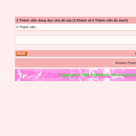
2 Thành viên đang đọc chủ đề này (2 Khách và 0 Thành viên ẩn danh)
0 Thành viên:
Invision Powe
Copyright © 2005 KS2D.Com Develop by KS2D