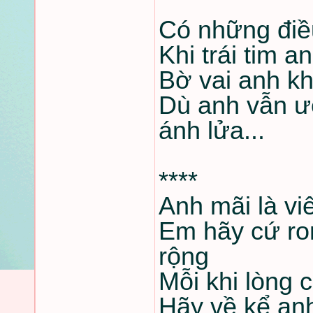
Có những điề
Khi trái tim
Bờ vai anh k
Dù anh vẫn ư
ánh lửa...
****
Anh mãi là vi
Em hãy cứ ron
rộng
Mỗi khi lòng 
Hãy về kể an