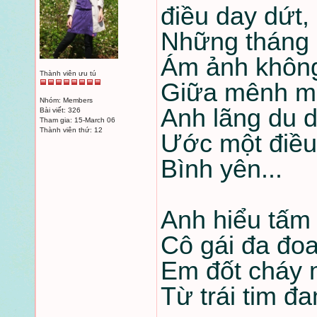
điều day dứt,
Những tháng 
Ám ảnh không
Thành viên ưu tú
Giữa mênh mô
Nhóm: Members
Anh lãng du d
Bài viết: 326
Tham gia: 15-March 06
Thành viên thứ: 12
Ước một điều
Bình yên...
Anh hiểu tấm 
Cô gái đa đo
Em đốt cháy 
Từ trái tim đ