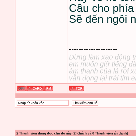
Cầu cho phía
Sẽ đến ngôi n
--------------------
Đừng làm xao động tr
em muốn giữ tiếng đà
âm thanh của lá rơi 
vẫn đọng lại trái tim
2 Thành viên đang đọc chủ đề này (2 Khách và 0 Thành viên ẩn danh)