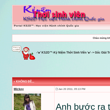
Portal KS2D™- Học viện Hành chính Quốc gia
Chào mừng kh
-‘๑’ KS2D™-Kỷ Niệm Thời Sinh Viên ‘๑’-
>
Góc Giải Tr
KHÔNG ĐỀ...
Mickey
Jan 20 2011, 05:13 PM
Anh bước ra 