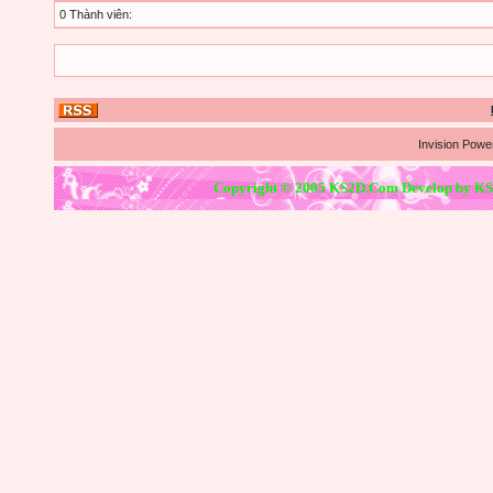
0 Thành viên:
Invision Powe
Copyright © 2005 KS2D.Com Develop by KS2D