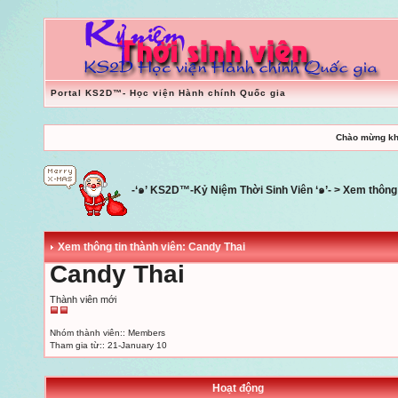
Portal KS2D™- Học viện Hành chính Quốc gia
Chào mừng kh
-‘๑’ KS2D™-Kỷ Niệm Thời Sinh Viên ‘๑’-
> Xem thông 
Xem thông tin thành viên: Candy Thai
Candy Thai
Thành viên mới
Nhóm thành viên:: Members
Tham gia từ:: 21-January 10
Hoạt động