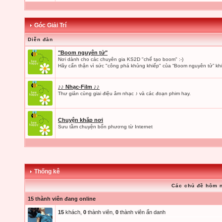
Góc Giải Trí
Diễn đàn
"Boom nguyên tử"
Nơi dành cho các chuyên gia KS2D "chế tạo boom" :-)
Hãy cẩn thận vì sức "công phá khủng khiếp" của “Boom nguyên tử” khi
♪♪ Nhạc-Film ♪♪
Thư giản cùng giai điệu âm nhạc ♪ và các đoạn phim hay.
Chuyện khắp nơi
Sưu tầm chuyện bốn phương từ Internet
Thống kê
Các chủ đề hôm 
15 thành viên đang online
15
khách,
0
thành viên,
0
thành viên ẩn danh