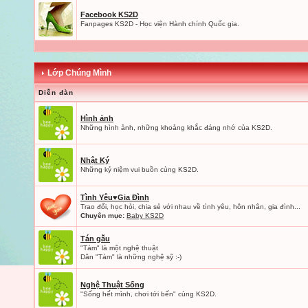
Facebook KS2D
Fanpages KS2D - Học viện Hành chính Quốc gia.
Lớp Chúng Mình
Diễn đàn
Hình ảnh
Những hình ảnh, những khoảng khắc đáng nhớ của KS2D.
Nhật Ký
Những kỷ niệm vui buồn cùng KS2D.
Tình Yêu♥Gia Đình
Trao đổi, học hỏi, chia sẻ với nhau về tình yêu, hôn nhân, gia đình...
Chuyên mục:
Baby KS2D
Tán gẫu
"Tám" là một nghệ thuật
Dân "Tám" là những nghệ sỹ :-)
Nghệ Thuật Sống
"Sống hết mình, chơi tới bến" cùng KS2D.