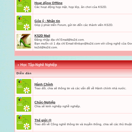
Hoạt động Offline
Các hoạt động họp mặt, họp lớp, ăn chơi của KS2D.
Góp ý - Nhắn tin
Góp ý phát triển Forum, gửi tin đến các thành viên KS2D.
KS2D Mail
Đăng nhập địa chỉ
Email@ks2d.com
.
Bạn muốn có 1 địa chỉ Email tênbạ
n@ks2d.com
với công nghệ của Goo
ks2d@ks2d.com
.
Học Tập-Nghề Nghiệp
Diễn đàn
Hành Chính
Trao đổi, chia sẽ thông tin và các vấn đề về Hành chính nhà nước.
Chức-Nghiệp
Chia sẽ kinh nghiệp nghề nghiệp.
Thế giới @
Trao đổi về Công nghê thông tin và truyền thông, chia sẽ các thủ thuật 