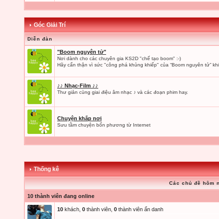
Góc Giải Trí
Diễn đàn
"Boom nguyên tử"
Nơi dành cho các chuyên gia KS2D "chế tạo boom" :-)
Hãy cẩn thận vì sức "công phá khủng khiếp" của “Boom nguyên tử” khi
♪♪ Nhạc-Film ♪♪
Thư giản cùng giai điệu âm nhạc ♪ và các đoạn phim hay.
Chuyện khắp nơi
Sưu tầm chuyện bốn phương từ Internet
Thống kê
Các chủ đề hôm 
10 thành viên đang online
10
khách,
0
thành viên,
0
thành viên ẩn danh