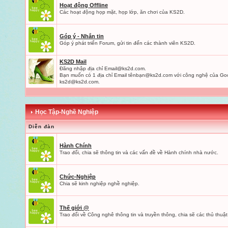
Hoạt động Offline
Các hoạt động họp mặt, họp lớp, ăn chơi của KS2D.
Góp ý - Nhắn tin
Góp ý phát triển Forum, gửi tin đến các thành viên KS2D.
KS2D Mail
Đăng nhập địa chỉ
Email@ks2d.com
.
Bạn muốn có 1 địa chỉ Email tênbạ
n@ks2d.com
với công nghệ của Goo
ks2d@ks2d.com
.
Học Tập-Nghề Nghiệp
Diễn đàn
Hành Chính
Trao đổi, chia sẽ thông tin và các vấn đề về Hành chính nhà nước.
Chức-Nghiệp
Chia sẽ kinh nghiệp nghề nghiệp.
Thế giới @
Trao đổi về Công nghê thông tin và truyền thông, chia sẽ các thủ thuật 