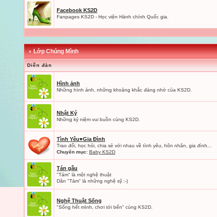
Facebook KS2D
Fanpages KS2D - Học viện Hành chính Quốc gia.
Lớp Chúng Mình
Diễn đàn
Hình ảnh
Những hình ảnh, những khoảng khắc đáng nhớ của KS2D.
Nhật Ký
Những kỷ niệm vui buồn cùng KS2D.
Tình Yêu♥Gia Đình
Trao đổi, học hỏi, chia sẻ với nhau về tình yêu, hôn nhân, gia đình...
Chuyên mục:
Baby KS2D
Tán gẫu
"Tám" là một nghệ thuật
Dân "Tám" là những nghệ sỹ :-)
Nghệ Thuật Sống
"Sống hết mình, chơi tới bến" cùng KS2D.