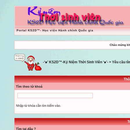
Portal KS2D™- Học viện Hành chính Quốc gia
Chào mừng kh
-‘๑’ KS2D™-Kỷ Niệm Thời Sinh Viên ‘๑’-
> Yêu cầu tì
Thô
Tìm theo từ khoá
Nhập từ khóa cần tìm kiếm vào.
T
Tìm tại đâu ?