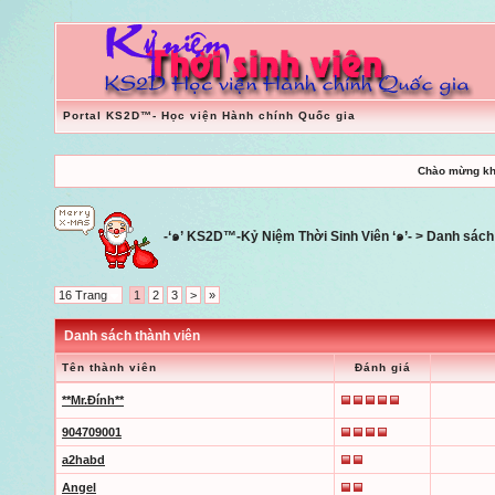
Portal KS2D™- Học viện Hành chính Quốc gia
Chào mừng kh
-‘๑’ KS2D™-Kỷ Niệm Thời Sinh Viên ‘๑’-
> Danh sách 
16 Trang
1
2
3
>
»
Danh sách thành viên
Tên thành viên
Đánh giá
**Mr.Đính**
904709001
a2habd
Angel