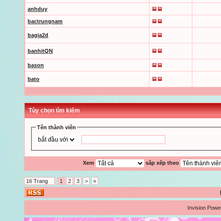
anhduy
bactrungnam
bagia2d
banhitQN
bason
bato
Tùy chọn tìm kiếm
Tên thành viên
Xem
sắp xếp theo
16 Trang
1
2
3
>
»
Invision Powe