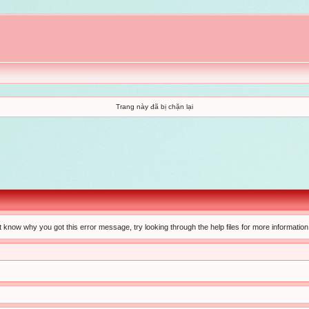
Trang này đã bị chặn lại
t know why you got this error message, try looking through the help files for more information