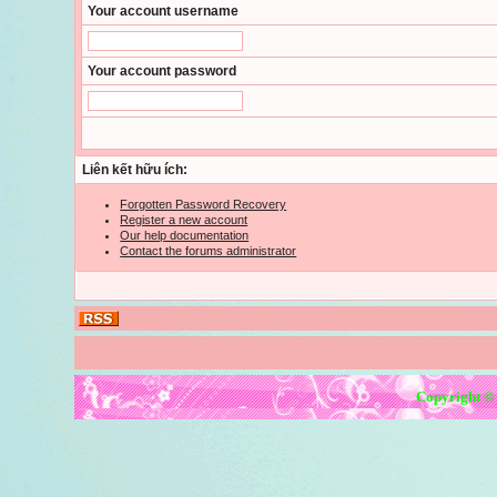
Your account username
Your account password
Liên kết hữu ích:
Forgotten Password Recovery
Register a new account
Our help documentation
Contact the forums administrator
Copyright ©