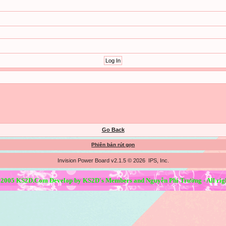
Go Back
Phiên bản rút gọn
Invision Power Board v2.1.5 © 2026 IPS, Inc.
 2005 KS2D.Com Develop by KS2D's Members and Nguyễn Phi Trường - All righ