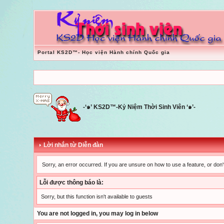
Portal KS2D™- Học viện Hành chính Quốc gia
-‘๑’ KS2D™-Kỷ Niệm Thời Sinh Viên ‘๑’-
Lời nhắn từ Diễn đàn
Sorry, an error occurred. If you are unsure on how to use a feature, or don'
Lỗi được thông báo là:
Sorry, but this function isn't available to guests
You are not logged in, you may log in below