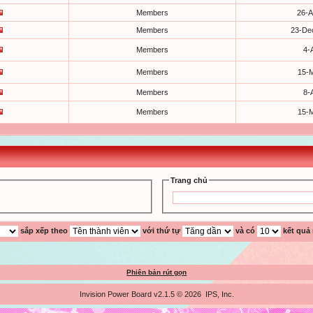
Members
26-A
Members
23-De
Members
4-
Members
15-
Members
8-
Members
15-
Trang chủ
sắp xếp theo
với thứ tự
và có
kết quả
Phiên bản rút gọn
Invision Power Board v2.1.5 © 2026 IPS, Inc.