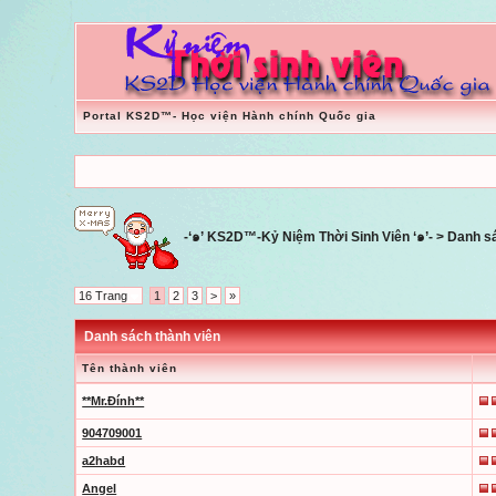
Portal KS2D™- Học viện Hành chính Quốc gia
-‘๑’ KS2D™-Kỷ Niệm Thời Sinh Viên ‘๑’-
> Danh sá
16 Trang
1
2
3
>
»
Danh sách thành viên
Tên thành viên
**Mr.Đính**
904709001
a2habd
Angel