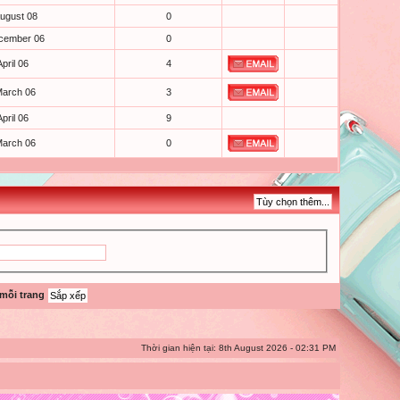
ugust 08
0
cember 06
0
April 06
4
March 06
3
April 06
9
March 06
0
 mỗi trang
Thời gian hiện tại: 8th August 2026 - 02:31 PM