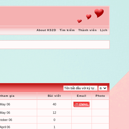
About KS2D
Tìm kiếm
Thành viên
Lịch
tham gia
Bài viết
Email
Photo
-May 06
40
-May 06
12
tober 06
0
April 06
1