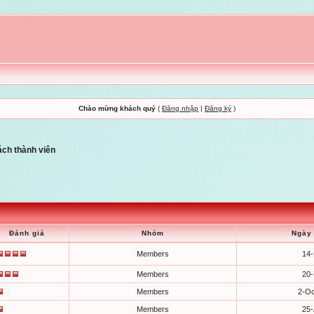
Chào mừng khách quý
(
Đăng nhập
|
Đăng ký
)
ch thành viên
Đánh giá
Nhóm
Ngày 
Members
14
Members
20
Members
2-Oc
Members
25-