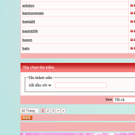
anhduy
bactrungnam
bagia2d
banhitQN
bason
bato
Tùy chọn tìm kiếm
Tên thành viên
Xem
16 Trang
1
2
3
>
»