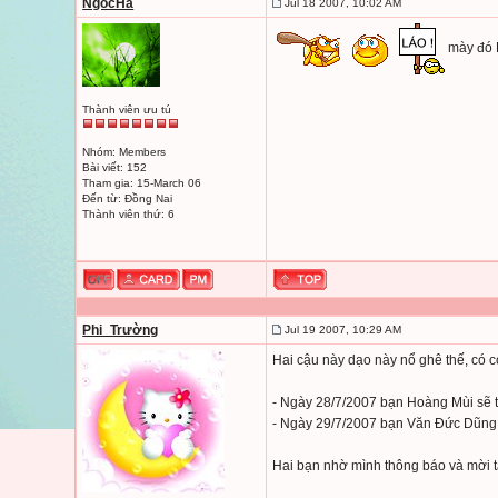
NgocHa
Jul 18 2007, 10:02 AM
mày đó L
Thành viên ưu tú
Nhóm: Members
Bài viết: 152
Tham gia: 15-March 06
Đến từ: Đồng Nai
Thành viên thứ: 6
Phi_Trường
Jul 19 2007, 10:29 AM
Hai cậu này dạo này nổ ghê thế, có cơ
- Ngày 28/7/2007 bạn Hoàng Mùi sẽ 
- Ngày 29/7/2007 bạn Văn Đức Dũng 
Hai bạn nhờ mình thông báo và mời t