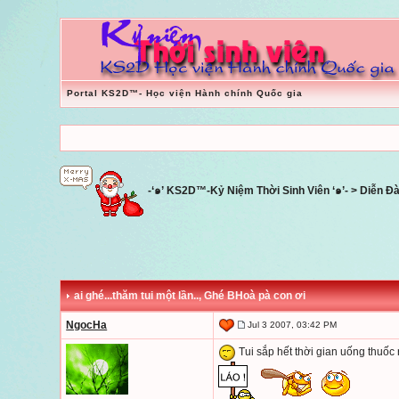
Portal KS2D™- Học viện Hành chính Quốc gia
-‘๑’ KS2D™-Kỷ Niệm Thời Sinh Viên ‘๑’-
>
Diễn Đ
ai ghé...thăm tui một lần..
, Ghé BHoà pà con ơi
NgocHa
Jul 3 2007, 03:42 PM
Tui sắp hết thời gian uống thuốc rù