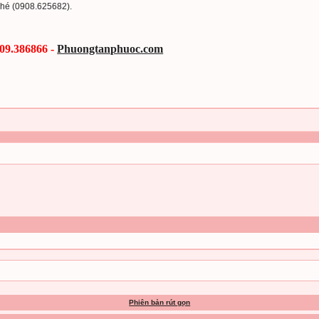
 nhé (0908.625682).
909.386866
-
Phuongtanphuoc.com
Phiên bản rút gọn