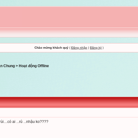
Chào mừng khách quý
(
Đăng nhập
|
Đăng ký
)
àn Chung
>
Hoạt động Offline
i....có ai ...rủ ...nhậu ko????