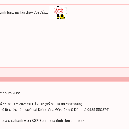
inh lun..hay lắm,hãy đợi đấy...
 hội rồi đây:
tổ chức đám cưới tại ĐắkLăk (số Mùi là 0973303989)
sẽ tổ chức đám cưới tại Krông Ana ĐăkLăk (số Dũng là 0985.550876)
ất cả các thành viên KS2D cùng gia đình đến tham dự.