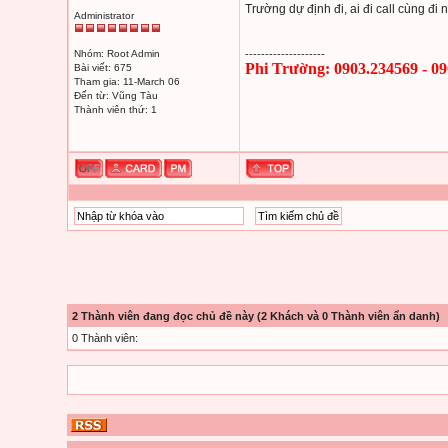
Trường dự định đi, ai đi call cùng đi
Administrator
Nhóm: Root Admin
--------------------
Phi Trường: 0903.234569 - 0
Bài viết: 675
Tham gia: 11-March 06
Đến từ: Vũng Tàu
Thành viên thứ: 1
2 Thành viên đang đọc chủ đề này (2 Khách và 0 Thành viên ẩn danh)
0 Thành viên: