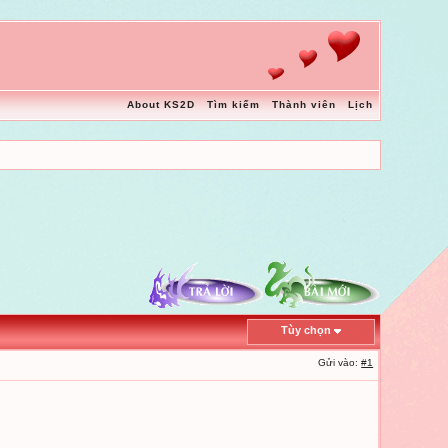
About KS2D
Tìm kiếm
Thành viên
Lịch
Tùy chọn
Gửi vào:
#1