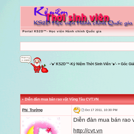
Portal KS2D™- Học viện Hành chính Quốc gia
-‘๑’ KS2D™-Kỷ Niệm Thời Sinh Viên ‘๑’-
>
Góc Giải
Diễn đàn mua bán rao vặt Vũng Tàu CVT.VN
Phi_Trường
Oct 17 2011, 10:30 PM
Diễn đàn mua bán rao
http://cvt.vn