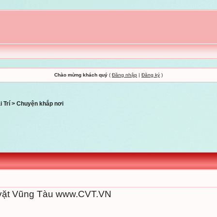
Chào mừng khách quý
(
Đăng nhập
|
Đăng ký
)
 Trí
>
Chuyện khắp nơi
 vặt Vũng Tàu www.CVT.VN