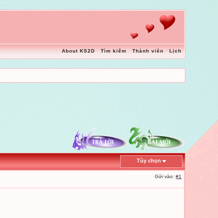
About KS2D
Tìm kiếm
Thành viên
Lịch
Tùy chọn
Gửi vào:
#1