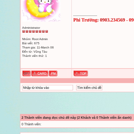
--------------------
Phi Trường: 0903.234569 - 0
Administrator
Nhóm: Root Admin
Bài viết: 675
Tham gia: 11-March 06
Đến từ: Vũng Tàu
Thành viên thứ: 1
2 Thành viên đang đọc chủ đề này (2 Khách và 0 Thành viên ẩn danh)
0 Thành viên: