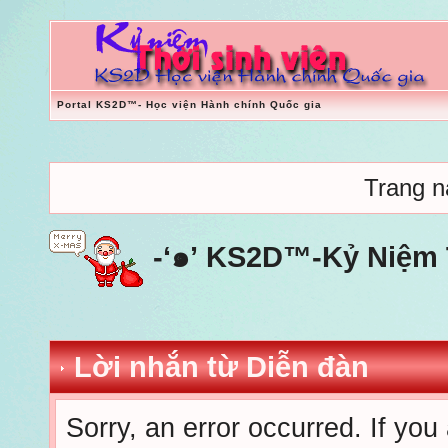
Portal KS2D™- Học viện Hành chính Quốc gia
Trang nà
-‘๑’ KS2D™-Kỷ Niệm T
Lời nhắn từ Diễn đàn
Sorry, an error occurred. If you