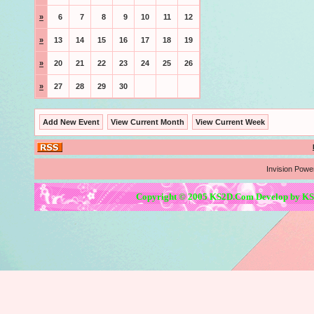
»
6
7
8
9
10
11
12
»
13
14
15
16
17
18
19
»
20
21
22
23
24
25
26
»
27
28
29
30
Add New Event
View Current Month
View Current Week
Invision Powe
Copyright © 2005 KS2D.Com Develop by KS2D