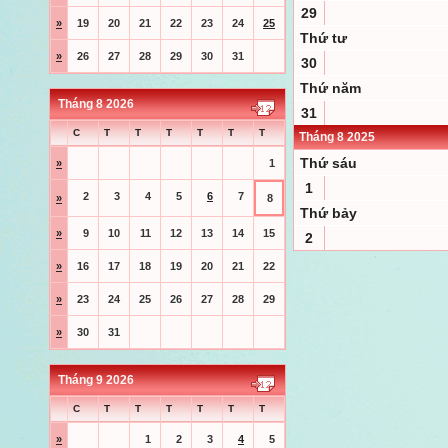
29
»
19
20
21
22
23
24
25
Thứ tư
»
26
27
28
29
30
31
30
Thứ năm
Tháng 8 2026
31
C
T
T
T
T
T
T
Tháng 8 2025
Thứ sáu
»
1
1
2
3
4
5
6
7
»
8
Thứ bảy
»
9
10
11
12
13
14
15
2
»
16
17
18
19
20
21
22
»
23
24
25
26
27
28
29
»
30
31
Tháng 9 2026
C
T
T
T
T
T
T
»
1
2
3
4
5