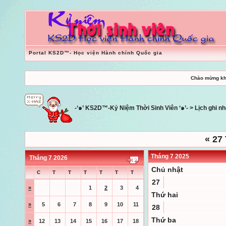
Portal KS2D™- Học viện Hành chính Quốc gia
Chào mừng kh
-‘๑’ KS2D™-Kỷ Niệm Thời Sinh Viên ‘๑’-
>
Lịch ghi n
«
27 
Tháng 7 2025
Tháng 7 2026
Chủ nhật
C
T
T
T
T
T
T
27
»
1
2
3
4
Thứ hai
»
5
6
7
8
9
10
11
28
Thứ ba
»
12
13
14
15
16
17
18