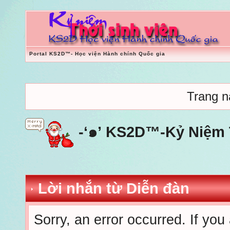
Portal KS2D™- Học viện Hành chính Quốc gia
Trang nà
-‘๑’ KS2D™-Kỷ Niệm T
Lời nhắn từ Diễn đàn
Sorry, an error occurred. If you