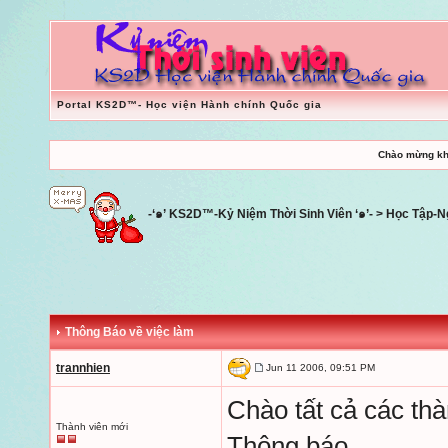
Portal KS2D™- Học viện Hành chính Quốc gia
Chào mừng kh
-‘๑’ KS2D™-Kỷ Niệm Thời Sinh Viên ‘๑’-
>
Học Tập-N
Thông Báo về việc làm
trannhien
Jun 11 2006, 09:51 PM
Chào tất cả các th
Thành viên mới
Thông báo