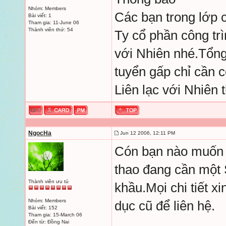
Nhóm: Members
Các bạn trong lớp
Bài viết: 1
Tham gia: 11-June 06
Thành viên thứ: 54
Ty cổ phần công trì
với Nhiên nhé.Tổng
tuyển gấp chỉ cầ
Liên lạc với Nhiên
NgocHa
Jun 12 2006, 12:11 PM
Cón bạn nào muốn ở
thao đang cần một
Thành viên ưu tú
khầu.Mọi chi tiết x
Nhóm: Members
dục cũ để liên hệ.
Bài viết: 152
Tham gia: 15-March 06
Đến từ: Đồng Nai