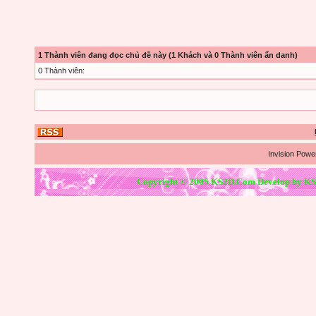
1 Thành viên đang đọc chủ đề này (1 Khách và 0 Thành viên ẩn danh)
0 Thành viên:
Invision Powe
Copyright © 2005 KS2D.Com Develop by KS2D