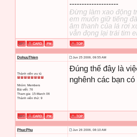
--------------------
Đừng làm xao động tr
em muốn giữ tiếng đà
âm thanh của lá rơi 
vẫn đọng lại trái tim
DohuuThien
Jun 25 2006, 09:55 AM
Đúng thế đây là việ
Thành viên ưu tú
nghênh các bạn có 
Nhóm: Members
Bài viết: 76
Tham gia: 15-March 06
Thành viên thứ: 9
PhucPhu
Jun 26 2006, 08:10 AM