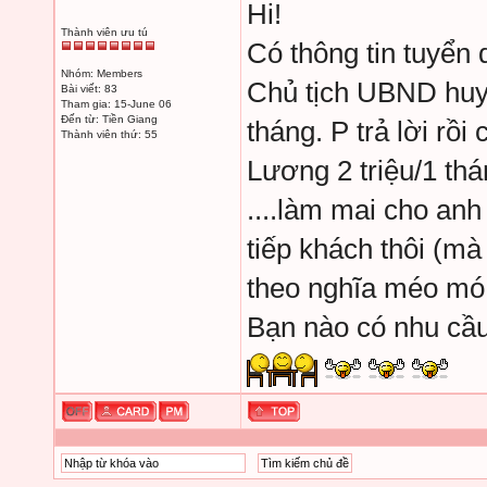
Hi!
Thành viên ưu tú
Có thông tin tuyển
Nhóm: Members
Chủ tịch UBND huy
Bài viết: 83
Tham gia: 15-June 06
Đến từ: Tiền Giang
tháng. P trả lời rồ
Thành viên thứ: 55
Lương 2 triệu/1 th
....làm mai cho anh
tiếp khách thôi (m
theo nghĩa méo mó
Bạn nào có nhu cầu,