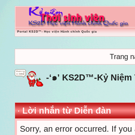
Portal KS2D™- Học viện Hành chính Quốc gia
Trang nà
-‘๑’ KS2D™-Kỷ Niệm T
Lời nhắn từ Diễn đàn
Sorry, an error occurred. If you