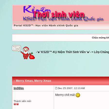
Portal KS2D™- Học viện Hành chính Quốc gia
Chào mừng kh
-‘๑’ KS2D™-Kỷ Niệm Thời Sinh Viên ‘๑’-
>
Lớp Chúng
Merry Xmas
, Merry Xmas
lm99lm
Dec 25 2007, 12:13 AM
Merrry chít mát
Thành viên mới