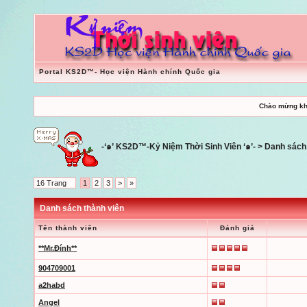
Portal KS2D™- Học viện Hành chính Quốc gia
Chào mừng kh
-‘๑’ KS2D™-Kỷ Niệm Thời Sinh Viên ‘๑’-
> Danh sách 
16 Trang
1
2
3
>
»
Danh sách thành viên
Tên thành viên
Đánh giá
**Mr.Đính**
904709001
a2habd
Angel