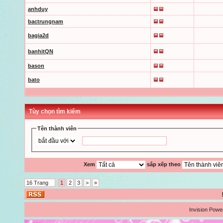
anhduy
bactrungnam
bagia2d
banhitQN
bason
bato
Tùy chọn tìm kiếm
Tên thành viên
Xem
sắp xếp theo
16 Trang
1
2
3
>
»
Invision Powe