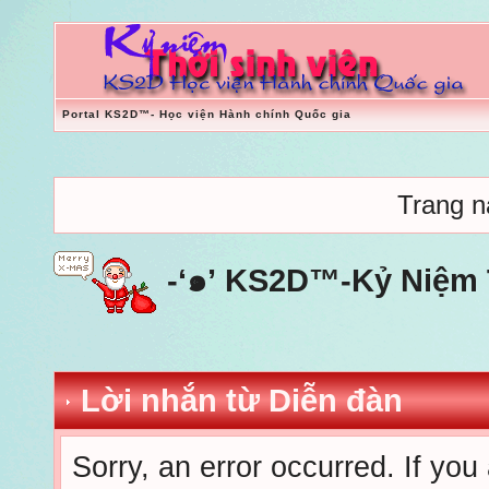
Portal KS2D™- Học viện Hành chính Quốc gia
Trang nà
-‘๑’ KS2D™-Kỷ Niệm T
Lời nhắn từ Diễn đàn
Sorry, an error occurred. If you