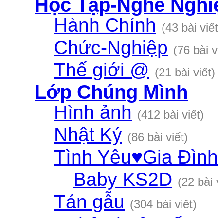
Học Tập-Nghề Nghi
Hành Chính
(43 bài viết
Chức-Nghiệp
(76 bài v
Thế giới @
(21 bài viết)
Lớp Chúng Mình
Hình ảnh
(412 bài viết)
Nhật Ký
(86 bài viết)
Tình Yêu♥Gia Đình
Baby KS2D
(22 bài 
Tán gẫu
(304 bài viết)