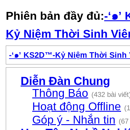
Phiên bản đầy đủ:
-‘๑’
Kỷ Niệm Thời Sinh Viên
-‘๑’ KS2D™-Kỷ Niệm Thời Sinh V
Diễn Đàn Chung
Thông Báo
(432 bài viết
Hoạt động Offline
(1
Góp ý - Nhắn tin
(67 