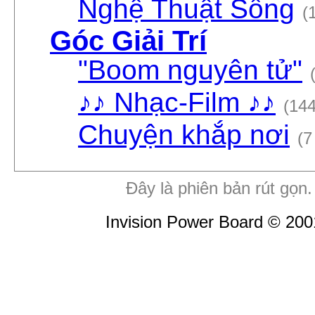
Nghệ Thuật Sống
(
Góc Giải Trí
"Boom nguyên tử"
♪♪ Nhạc-Film ♪♪
(144
Chuyện khắp nơi
(7
Đây là phiên bản rút gọn
Invision Power Board © 2001